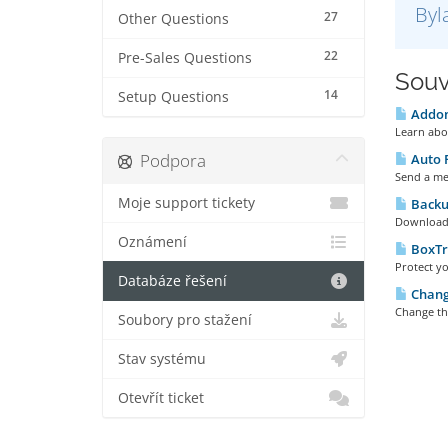
Byl
27
Other Questions
22
Pre-Sales Questions
Souv
14
Setup Questions
Addon
Learn abou
Podpora
Auto 
Send a mes
Moje support tickety
Backu
Download (
Oznámení
BoxTr
Protect yo
Databáze řešení
Chang
Change the
Soubory pro stažení
Stav systému
Otevřít ticket