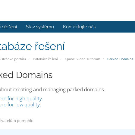
e řešení
Stav systému
Kontaktujte nás
tabáze řešení
stránka portálu
Databáze řešení
Cpanel Video Tutorials
Parked Domains
ked Domains
about creating and managing parked domains.
ere for high quality.
ere for low quality.
živatelům pomohlo