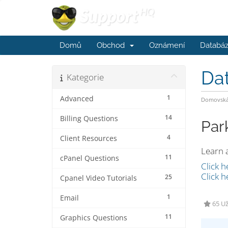
Domů
Obchod
Oznámení
Databáz
Da
Kategorie
1
Advanced
Domovská 
14
Billing Questions
Par
4
Client Resources
Learn 
11
cPanel Questions
Click h
Click h
25
Cpanel Video Tutorials
1
Email
65 U
11
Graphics Questions