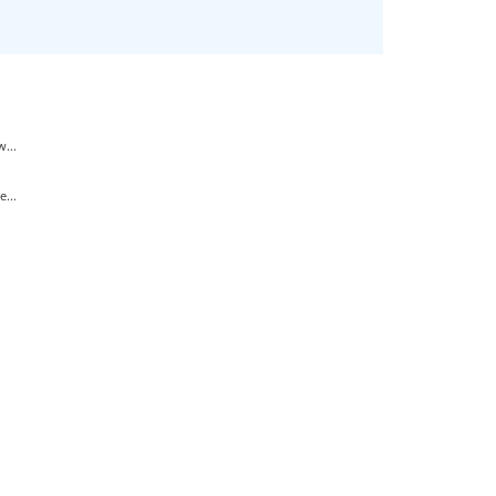
...
...