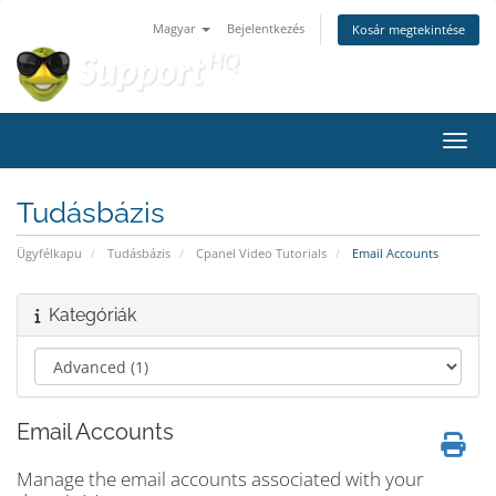
Magyar
Bejelentkezés
Kosár megtekintése
Váltá
Tudásbázis
Ügyfélkapu
Tudásbázis
Cpanel Video Tutorials
Email Accounts
Kategóriák
Email Accounts
Manage the email accounts associated with your