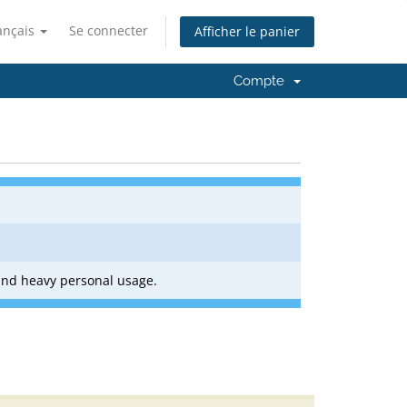
ançais
Se connecter
Afficher le panier
Compte
and heavy personal usage.