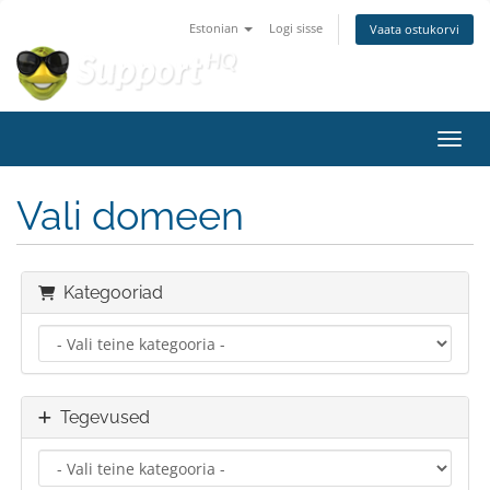
Estonian
Logi sisse
Vaata ostukorvi
Lülit
Vali domeen
Kategooriad
Tegevused